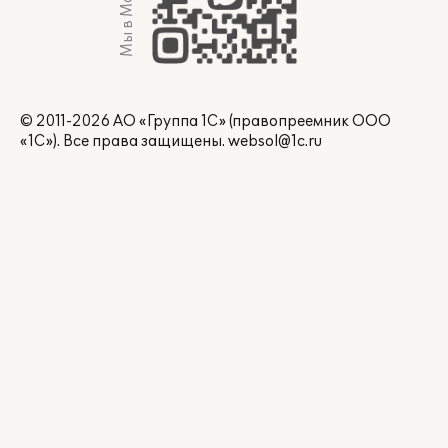
Мы в Max
© 2011-2026 АО «Группа 1С» (правопреемник ООО
«1С»). Все права защищены.
websol@1c.ru