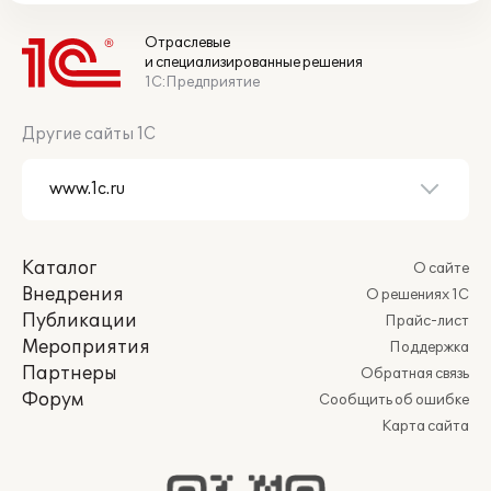
Отраслевые
и специализированные решения
1С:Предприятие
Другие сайты 1С
Каталог
О сайте
Внедрения
О решениях 1С
Публикации
Прайс-лист
Мероприятия
Поддержка
Партнеры
Обратная связь
Форум
Сообщить об ошибке
Карта сайта