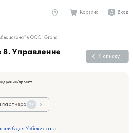
Корзина
Вход
збекистана" в OOO "Grand"
 8. Управление
К списку
недрение/проект
я партнера
22
влей 8 для Узбекистана