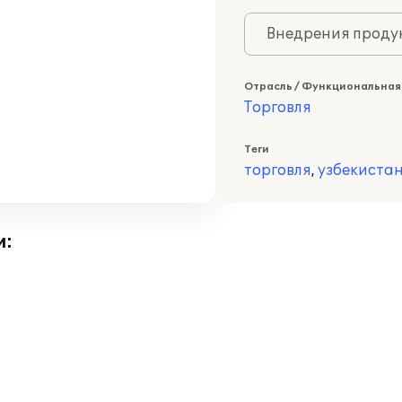
Внедрения продук
Отрасль / Функциональная
Торговля
Теги
торговля
,
узбекиста
и: