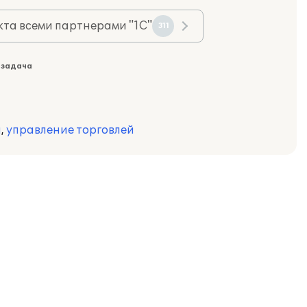
та всеми партнерами "1С"
311
 задача
н
,
управление торговлей