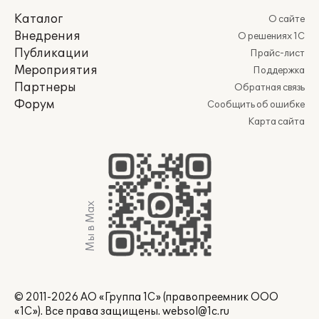
Каталог
О сайте
Внедрения
О решениях 1С
Публикации
Прайс-лист
Мероприятия
Поддержка
Партнеры
Обратная связь
Форум
Сообщить об ошибке
Карта сайта
Мы в Max
© 2011-2026 АО «Группа 1С» (правопреемник ООО
«1С»). Все права защищены.
websol@1c.ru