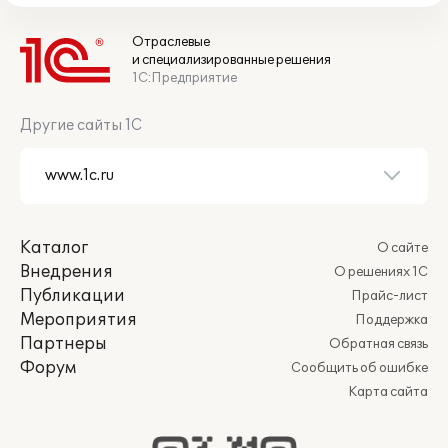
Отраслевые
и специализированные решения
1С:Предприятие
Другие сайты 1С
Каталог
О сайте
Внедрения
О решениях 1С
Публикации
Прайс-лист
Мероприятия
Поддержка
Партнеры
Обратная связь
Форум
Сообщить об ошибке
Карта сайта