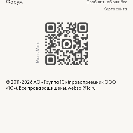
Форум
Сообщить об ошибке
Карта сайта
Мы в Max
© 2011-2026 АО «Группа 1С» (правопреемник ООО
«1С»). Все права защищены.
websol@1c.ru