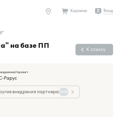
Корзина
Вход
8"
а" на базе ПП
К списку
недрение/проект
С-Рарус
ругие внедрения партнера
3570