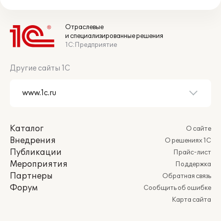
Отраслевые
и специализированные решения
1С:Предприятие
Другие сайты 1С
Каталог
О сайте
Внедрения
О решениях 1С
Публикации
Прайс-лист
Мероприятия
Поддержка
Партнеры
Обратная связь
Форум
Сообщить об ошибке
Карта сайта