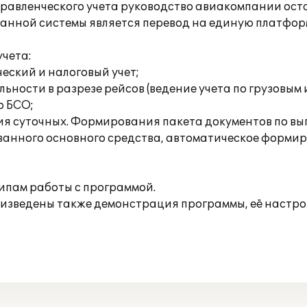
управленческого учета руководство авиакомпании ос
ванной системы является перевод на единую платформ
чета:
еский и налоговый учет;
льности в разрезе рейсов (ведение учета по грузовым
о БСО;
ия суточных. Формирования пакета документов по вы
ванного основного средства, автоматическое формир
ипам работы с программой.
роизведены также демонстрация программы, её настрой