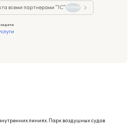
та всеми партнерами "1С"
575930
 задача
слуги
внутренних линиях. Парк воздушных судов