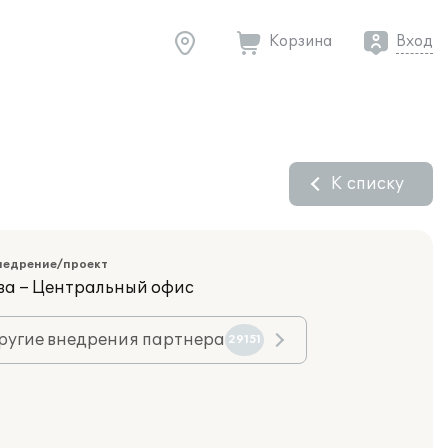
Корзина
Вход
К списку
недрение/проект
ва – Центральный офис
ругие внедрения партнера
29151