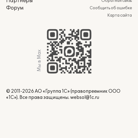
Партнеры
Обратная связь
Форум
Сообщить об ошибке
Карта сайта
Мы в Max
© 2011-2026 АО «Группа 1С» (правопреемник ООО
«1С»). Все права защищены.
websol@1c.ru