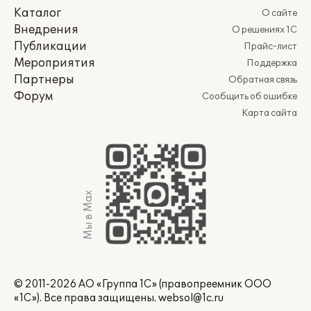
Каталог
О сайте
Внедрения
О решениях 1С
Публикации
Прайс-лист
Мероприятия
Поддержка
Партнеры
Обратная связь
Форум
Сообщить об ошибке
Карта сайта
Мы в Max
© 2011-2026 АО «Группа 1С» (правопреемник ООО
«1С»). Все права защищены.
websol@1c.ru