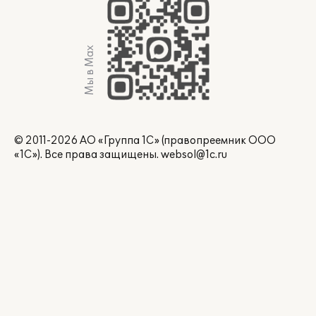
Мы в Max
© 2011-2026 АО «Группа 1С» (правопреемник ООО
«1С»). Все права защищены.
websol@1c.ru