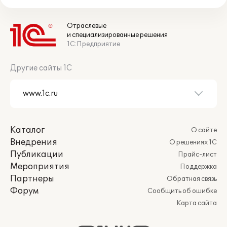
Отраслевые
и специализированные решения
1С:Предприятие
Другие сайты 1С
Каталог
О сайте
Внедрения
О решениях 1С
Публикации
Прайс-лист
Мероприятия
Поддержка
Партнеры
Обратная связь
Форум
Сообщить об ошибке
Карта сайта