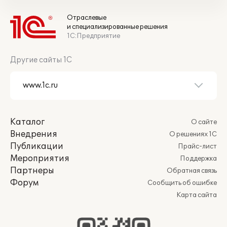
Отраслевые
и специализированные решения
1С:Предприятие
Другие сайты 1С
Каталог
О сайте
Внедрения
О решениях 1С
Публикации
Прайс-лист
Мероприятия
Поддержка
Партнеры
Обратная связь
Форум
Сообщить об ошибке
Карта сайта