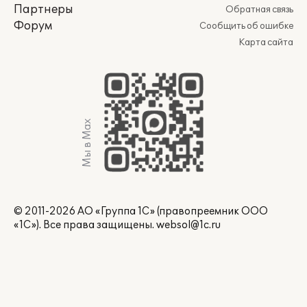
Партнеры
Обратная связь
Форум
Сообщить об ошибке
Карта сайта
Мы в Max
© 2011-2026 АО «Группа 1С» (правопреемник ООО
«1С»). Все права защищены.
websol@1c.ru