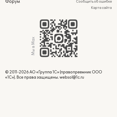
Форум
Сообщить об ошибке
Карта сайта
Мы в Max
© 2011-2026 АО «Группа 1С» (правопреемник ООО
«1С»). Все права защищены.
websol@1c.ru