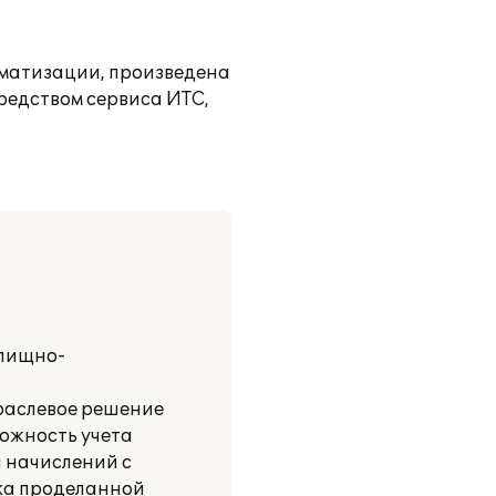
оматизации, произведена
редством сервиса ИТС,
илищно-
раслевое решение
можность учета
и начислений с
нка проделанной