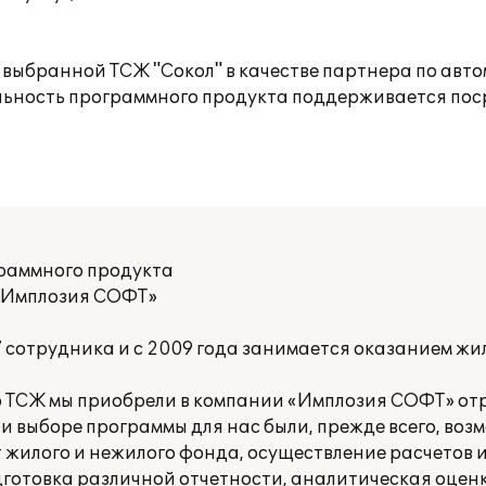
выбранной ТСЖ "Сокол" в качестве партнера по авт
льность программного продукта поддерживается пос
граммного продукта
 «Имплозия СОФТ»
7 сотрудника и с 2009 года занимается оказанием ж
 ТСЖ мы приобрели в компании «Имплозия СОФТ» от
и выборе программы для нас были, прежде всего, воз
 жилого и нежилого фонда, осуществление расчетов 
дготовка различной отчетности, аналитическая оце