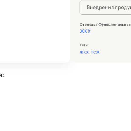
Внедрения продук
Отрасль / Функциональная
ЖКХ
Теги
жкх
,
тсж
и: