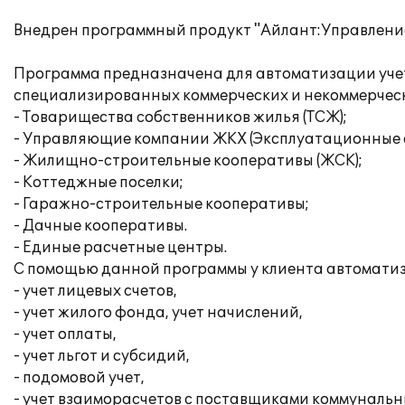
Внедрен программный продукт "Айлант:Управление 
Программа предназначена для автоматизации учет
специализированных коммерческих и некоммерчес
- Товарищества собственников жилья (ТСЖ);
- Управляющие компании ЖКХ (Эксплуатационные 
- Жилищно-строительные кооперативы (ЖСК);
- Коттеджные поселки;
- Гаражно-строительные кооперативы;
- Дачные кооперативы.
- Единые расчетные центры.
С помощью данной программы у клиента автоматиз
- учет лицевых счетов,
- учет жилого фонда, учет начислений,
- учет оплаты,
- учет льгот и субсидий,
- подомовой учет,
- учет взаиморасчетов с поставщиками коммунальны