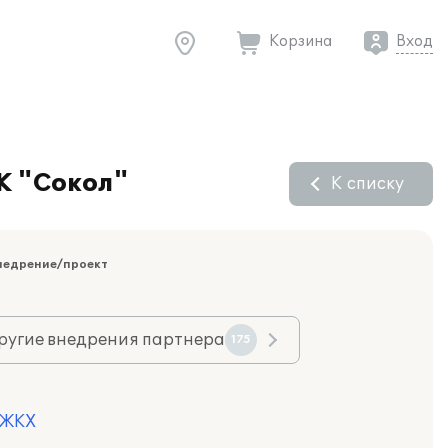
Корзина
Вход
Ж "Сокол"
К списку
недрение/проект
ругие внедрения партнера
175
 ЖКХ