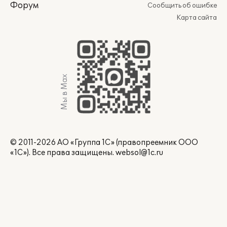
Форум
Сообщить об ошибке
Карта сайта
Мы в Max
© 2011-2026 АО «Группа 1С» (правопреемник ООО
«1С»). Все права защищены.
websol@1c.ru