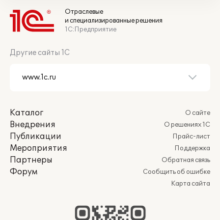
Отраслевые
и специализированные решения
1С:Предприятие
Другие сайты 1С
Каталог
О сайте
Внедрения
О решениях 1С
Публикации
Прайс-лист
Мероприятия
Поддержка
Партнеры
Обратная связь
Форум
Сообщить об ошибке
Карта сайта