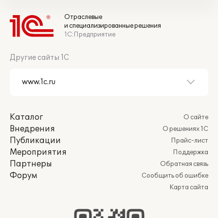
Отраслевые
и специализированные решения
1С:Предприятие
Другие сайты 1С
Каталог
О сайте
Внедрения
О решениях 1С
Публикации
Прайс-лист
Мероприятия
Поддержка
Партнеры
Обратная связь
Форум
Сообщить об ошибке
Карта сайта