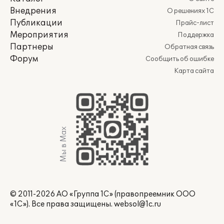
Внедрения
О решениях 1С
Публикации
Прайс-лист
Мероприятия
Поддержка
Партнеры
Обратная связь
Форум
Сообщить об ошибке
Карта сайта
Мы в Max
© 2011-2026 АО «Группа 1С» (правопреемник ООО
«1С»). Все права защищены.
websol@1c.ru