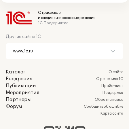
Отраслевые
и специализированные решения
1С:Предприятие
Другие сайты 1С
Каталог
О сайте
Внедрения
О решениях 1С
Публикации
Прайс-лист
Мероприятия
Поддержка
Партнеры
Обратная связь
Форум
Сообщить об ошибке
Карта сайта