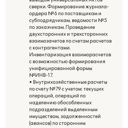
выводом универсальных Актов
сверки. Формирование журнала-
ордера №6 по поставщикам и
субподрядчикам, ведомости №5
по заказчикам. Проведение
двухсторонних и трехсторонних
взаимозачетов по счетам расчетов
с контрагентами.
Инвентаризация взаиморасчетов
с возможностью формирования
унифицированной формы
№ИНВ-17.
• Внутрихозяйственные расчеты
по счету №79 с учетом: текущих
операций, операций по
наделению обособленных
подразделений выделенным
имуществом, задолженностей
(авансов) по сторонним