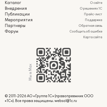
Каталог
О сайте
Внедрения
О решениях 1С
Публикации
Прайс-лист
Мероприятия
Поддержка
Партнеры
Обратная связь
Форум
Сообщить об ошибке
Карта сайта
Мы в Max
© 2011-2026 АО «Группа 1С» (правопреемник ООО
«1С»). Все права защищены.
websol@1c.ru