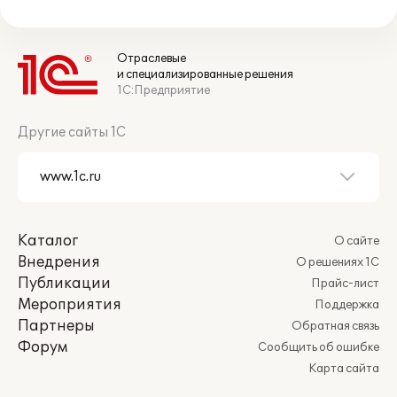
Отраслевые
и специализированные решения
1С:Предприятие
Другие сайты 1С
Каталог
О сайте
Внедрения
О решениях 1С
Публикации
Прайс-лист
Мероприятия
Поддержка
Партнеры
Обратная связь
Форум
Сообщить об ошибке
Карта сайта