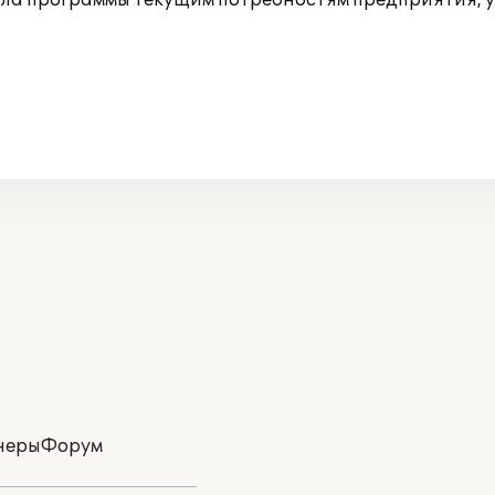
а программы текущим потребностям предприятия, у
неры
Форум