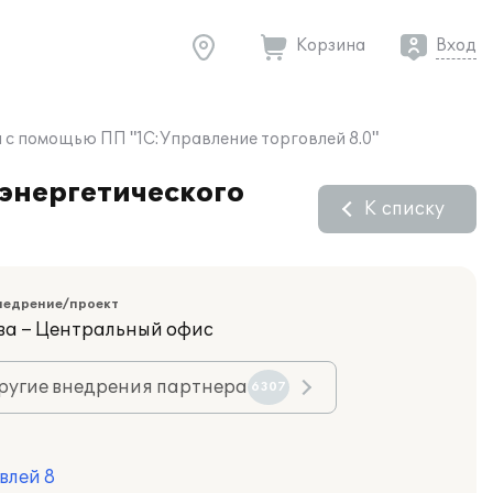
Корзина
Вход
 с помощью ПП "1С:Управление торговлей 8.0"
энергетического
К списку
недрение/проект
ва – Центральный офис
ругие внедрения партнера
6307
влей 8