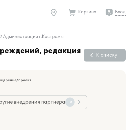
Корзина
Вход
РФ Администрации г.Костромы
чреждений, редакция
К списку
недрение/проект
ругие внедрения партнера
10