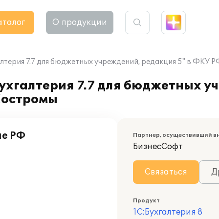
аталог
О продукции
лтерия 7.7 для бюджетных учреждений, редакция 5" в ФКУ 
ухгалтерия 7.7 для бюджетных у
Костромы
ие РФ
Партнер, осуществивший в
БизнесСофт
Связаться
Д
Продукт
1С:Бухгалтерия 8