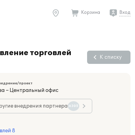
Корзина
Вход
вление торговлей
К списку
недрение/проект
ва – Центральный офис
ругие внедрения партнера
6305
влей 8