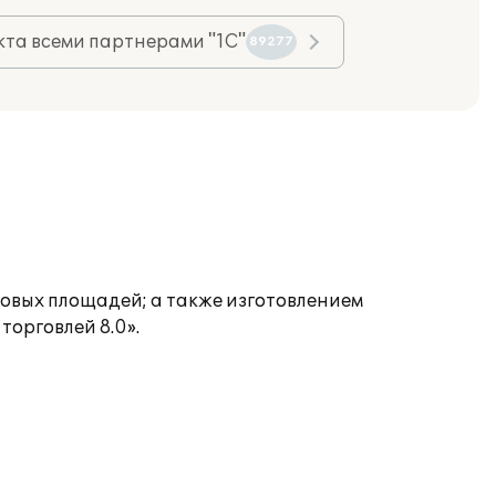
та всеми партнерами "1С"
89277
овых площадей; а также изготовлением
орговлей 8.0».