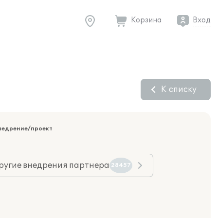
Корзина
Вход
К списку
недрение/проект
ругие внедрения партнера
28457