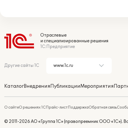
Отраслевые
и специализированные решения
1С:Предприятие
Другие сайты 1С
Каталог
Внедрения
Публикации
Мероприятия
Парт
О сайте
О решениях 1С
Прайс-лист
Поддержка
Обратная связь
Сообщ
© 2011-2026 АО «Группа 1С» (правопреемник ООО «1С»). 