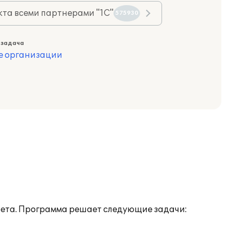
та всеми партнерами "1С"
575930
 задача
е организации
учета. Программа решает следующие задачи: