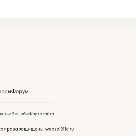
неры
Форум
ить об ошибке
Карта сайта
Все права защищены.
websol@1c.ru