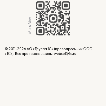
Мы в Max
© 2011-2026 АО «Группа 1С» (правопреемник ООО
«1С»). Все права защищены.
websol@1c.ru