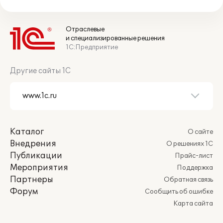
Отраслевые
и специализированные решения
1С:Предприятие
Другие сайты 1С
Каталог
О сайте
Внедрения
О решениях 1С
Публикации
Прайс-лист
Мероприятия
Поддержка
Партнеры
Обратная связь
Форум
Сообщить об ошибке
Карта сайта