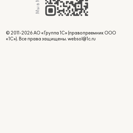
Мы в Max
© 2011-2026 АО «Группа 1С» (правопреемник ООО
«1С»). Все права защищены.
websol@1c.ru