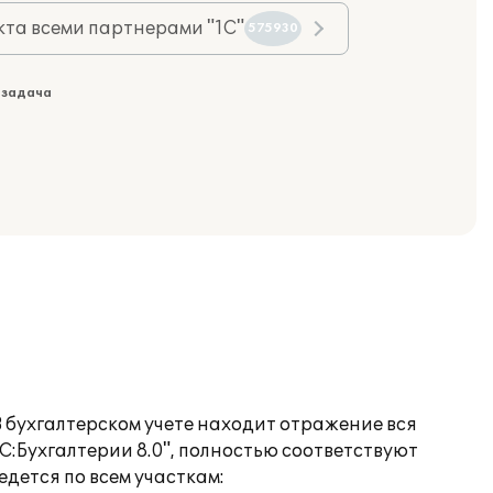
та всеми партнерами "1С"
575930
 задача
В бухгалтерском учете находит отражение вся
С:Бухгалтерии 8.0", полностью соответствуют
едется по всем участкам: