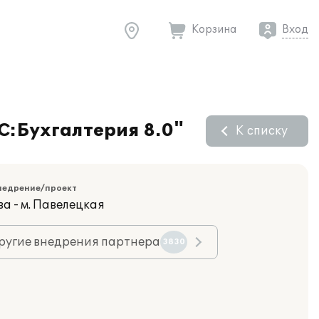
Корзина
Вход
С:Бухгалтерия 8.0"
К списку
недрение/проект
а - м. Павелецкая
ругие внедрения партнера
3830