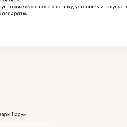
складом.
с" также выполнила поставку, установку и запуск в 
е аппараты.
неры
Форум