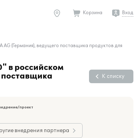
Корзина
Вход
 AG (Германия), ведущего поставщика продуктов для
" в российском
о поставщика
К списку
недрение/проект
ругие внедрения партнера