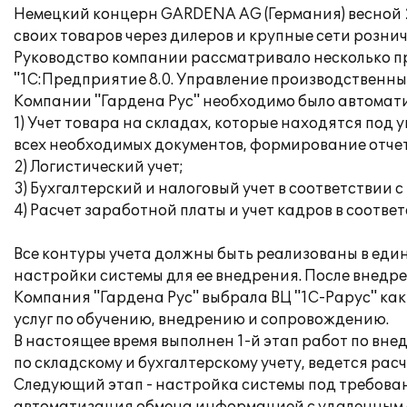
Немецкий концерн GARDENA AG (Германия) весной 
своих товаров через дилеров и крупные сети розни
Руководство компании рассматривало несколько п
"1С:Предприятие 8.0. Управление производственн
Компании "Гардена Рус" необходимо было автомати
1) Учет товара на складах, которые находятся под 
всех необходимых документов, формирование отче
2) Логистический учет;
3) Бухгалтерский и налоговый учет в соответствии
4) Расчет заработной платы и учет кадров в соотве
Все контуры учета должны быть реализованы в еди
настройки системы для ее внедрения. После внедр
Компания "Гардена Рус" выбрала ВЦ "1С-Рарус" ка
услуг по обучению, внедрению и сопровождению.
В настоящее время выполнен 1-й этап работ по вн
по складскому и бухгалтерскому учету, ведется расч
Следующий этап - настройка системы под требован