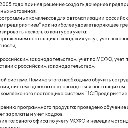
2005 года принял решение создать дочернее предпр
чных магазинов.
рограммных комплексов для автоматизации российск
ым предприятием" как наиболее удовлетворяющее тре
зировать несколько контуров учета:
управлением поставщика складских услуг, учет заказо
тности;
 с российским законодательством, учет по МСФО, учет
тствии с российским законодательством.
ной системе. Помимо этого необходимо обучить сотр
ения, система должна сопровождаться поставщиком.
к комплексного поставщика системы "1С:Предприятие
едрению программного продукта: проведено обучени
ет зарплаты и учет кадров.
ия головного офиса по учету МСФО и немецким стан