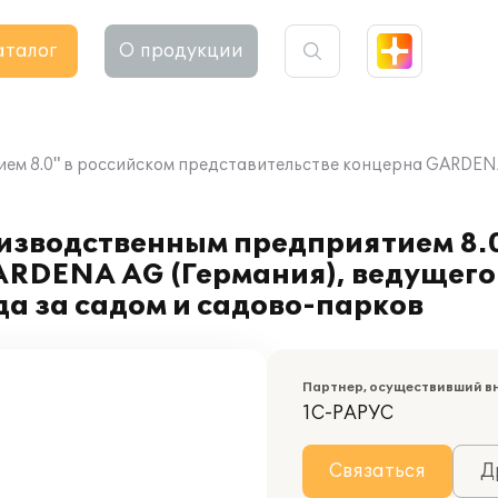
аталог
О продукции
ем 8.0" в российском представительстве концерна GARDENA
изводственным предприятием 8.0
ARDENA AG (Германия), ведущег
да за садом и садово-парков
Партнер, осуществивший в
1С-РАРУС
Связаться
Д