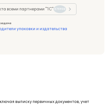
та всеми партнерами "1С"
575930
 задача
одители упаковки и издательства
ключая выписку первичных документов, учет