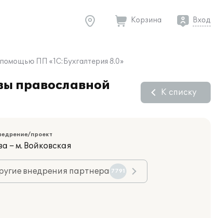
Корзина
Вход
 помощью ПП «1С:Бухгалтерия 8.0»
овы православной
К списку
недрение/проект
а – м. Войковская
ругие внедрения партнера
7791