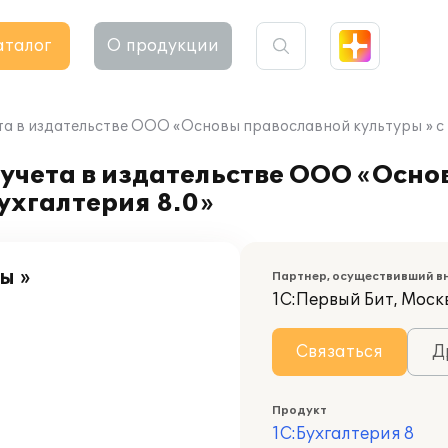
аталог
О продукции
та в издательстве ООО «Основы православной культуры » с
 учета в издательстве ООО «Осн
ухгалтерия 8.0»
ы »
Партнер, осуществивший в
1С:Первый Бит, Москв
Связаться
Д
Продукт
1С:Бухгалтерия 8