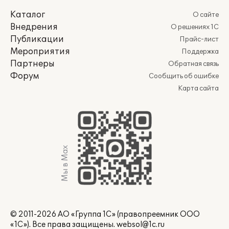
Каталог
О сайте
Внедрения
О решениях 1С
Публикации
Прайс-лист
Мероприятия
Поддержка
Партнеры
Обратная связь
Форум
Сообщить об ошибке
Карта сайта
Мы в Max
© 2011-2026 АО «Группа 1С» (правопреемник ООО
«1С»). Все права защищены.
websol@1c.ru