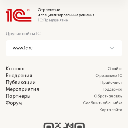
Отраслевые
и специализированные решения
1С:Предприятие
Другие сайты 1С
Каталог
О сайте
Внедрения
О решениях 1С
Публикации
Прайс-лист
Мероприятия
Поддержка
Партнеры
Обратная связь
Форум
Сообщить об ошибке
Карта сайта