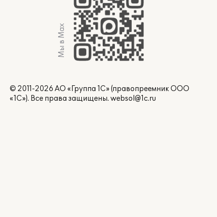
Мы в Max
© 2011-2026 АО «Группа 1С» (правопреемник ООО
«1С»). Все права защищены.
websol@1c.ru