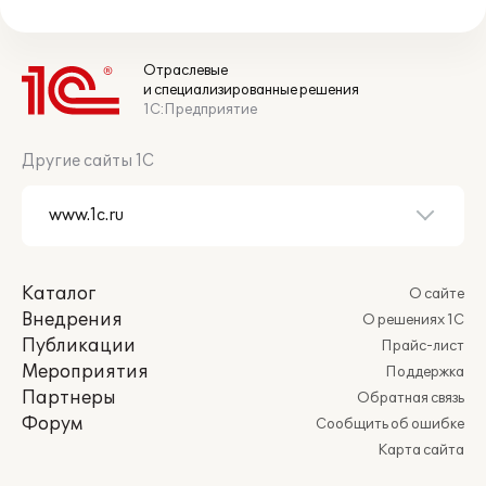
Отраслевые
и специализированные решения
1С:Предприятие
Другие сайты 1С
Каталог
О сайте
Внедрения
О решениях 1С
Публикации
Прайс-лист
Мероприятия
Поддержка
Партнеры
Обратная связь
Форум
Сообщить об ошибке
Карта сайта