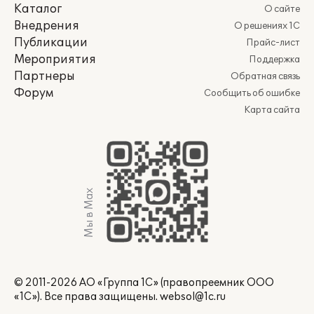
Каталог
О сайте
Внедрения
О решениях 1С
Публикации
Прайс-лист
Мероприятия
Поддержка
Партнеры
Обратная связь
Форум
Сообщить об ошибке
Карта сайта
Мы в Max
© 2011-2026 АО «Группа 1С» (правопреемник ООО
«1С»). Все права защищены.
websol@1c.ru