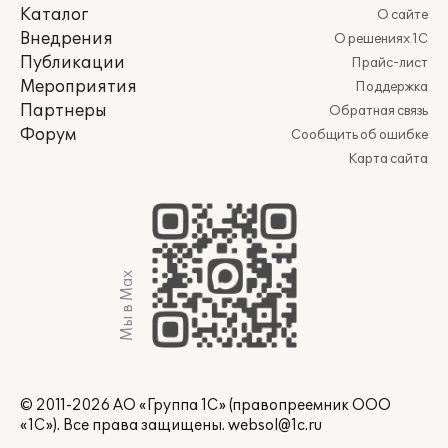
Каталог
О сайте
Внедрения
О решениях 1С
Публикации
Прайс-лист
Мероприятия
Поддержка
Партнеры
Обратная связь
Форум
Сообщить об ошибке
Карта сайта
Мы в Max
© 2011-2026 АО «Группа 1С» (правопреемник ООО
«1С»). Все права защищены.
websol@1c.ru