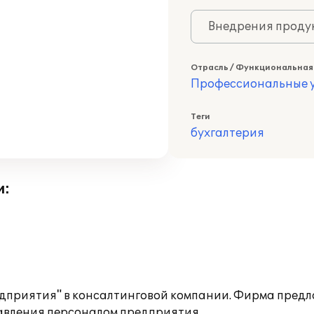
Внедрения продук
Отрасль / Функциональная
Профессиональные у
Теги
бухгалтерия
и:
приятия" в консалтинговой компании. Фирма предла
авления персоналом предприятия.