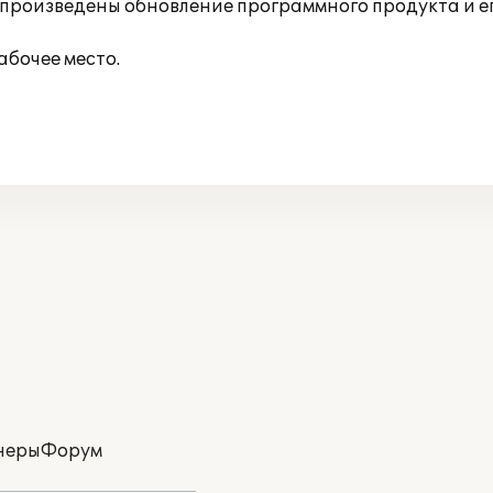
е произведены обновление программного продукта и е
абочее место.
неры
Форум