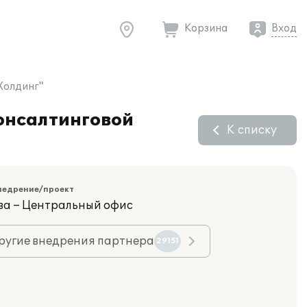
Корзина
Вход
Холдинг"
консалтинговой
К списку
недрение/проект
ва – Центральный офис
ругие внедрения партнера
29151