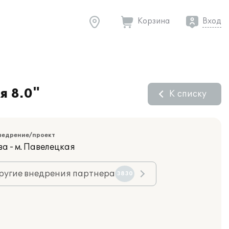
Корзина
Вход
я 8.0"
К списку
недрение/проект
а - м. Павелецкая
ругие внедрения партнера
3830