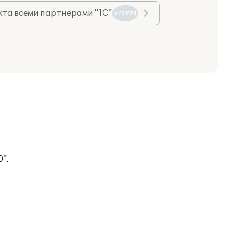
та всеми партнерами "1С"
575993
".