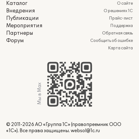
Каталог
О сайте
Внедрения
О решениях 1С
Публикации
Прайс-лист
Мероприятия
Поддержка
Партнеры
Обратная связь
Форум
Сообщить об ошибке
Карта сайта
Мы в Max
© 2011-2026 АО «Группа 1С» (правопреемник ООО
«1С»). Все права защищены.
websol@1c.ru