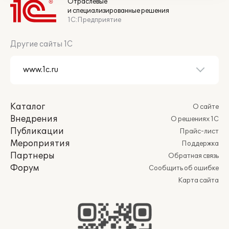
Отраслевые
и специализированные решения
1С:Предприятие
Другие сайты 1С
Каталог
О сайте
Внедрения
О решениях 1С
Публикации
Прайс-лист
Мероприятия
Поддержка
Партнеры
Обратная связь
Форум
Сообщить об ошибке
Карта сайта