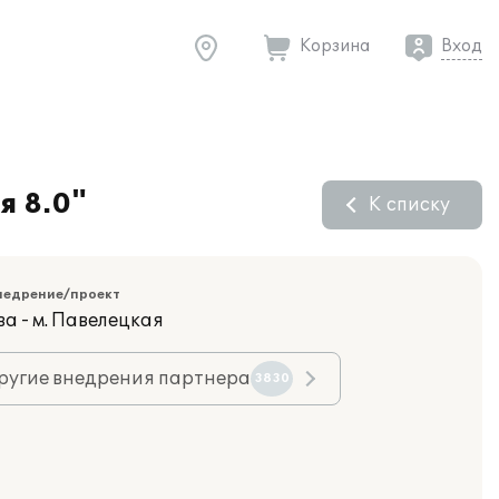
Корзина
Вход
я 8.0"
К списку
недрение/проект
а - м. Павелецкая
ругие внедрения партнера
3830