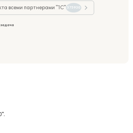
та всеми партнерами "1С"
575930
 задача
".