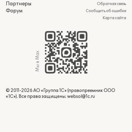
Партнеры
Обратная связь
Форум
Сообщить об ошибке
Карта сайта
Мы в Max
© 2011-2026 АО «Группа 1С» (правопреемник ООО
«1С»). Все права защищены.
websol@1c.ru