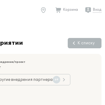
Корзина
Вход
приятии
К списку
недрение/проект
т
ругие внедрения партнера
69