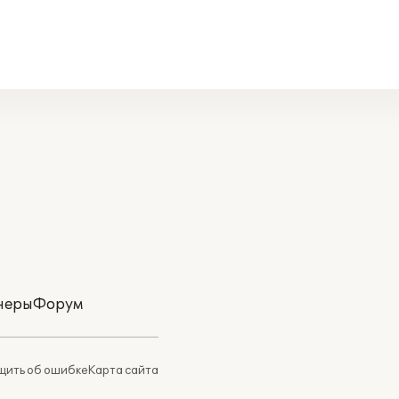
неры
Форум
ить об ошибке
Карта сайта