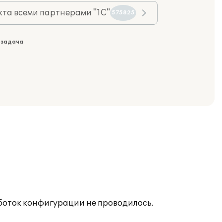
та всеми партнерами "1С"
575825
 задача
аботок конфигурации не проводилось.