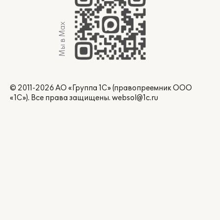
Мы в Max
© 2011-2026 АО «Группа 1С» (правопреемник ООО
«1С»). Все права защищены.
websol@1c.ru