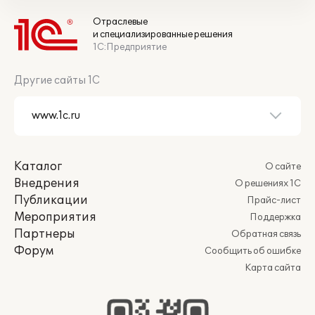
Отраслевые
и специализированные решения
1С:Предприятие
Другие сайты 1С
Каталог
О сайте
Внедрения
О решениях 1С
Публикации
Прайс-лист
Мероприятия
Поддержка
Партнеры
Обратная связь
Форум
Сообщить об ошибке
Карта сайта