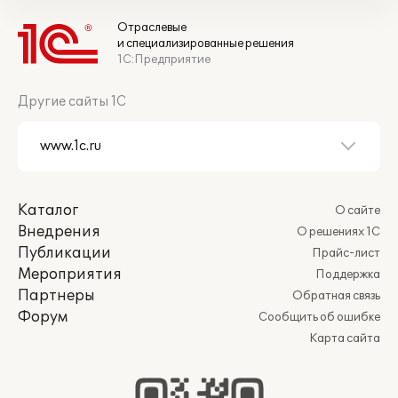
Отраслевые
и специализированные решения
1С:Предприятие
Другие сайты 1С
Каталог
О сайте
Внедрения
О решениях 1С
Публикации
Прайс-лист
Мероприятия
Поддержка
Партнеры
Обратная связь
Форум
Сообщить об ошибке
Карта сайта