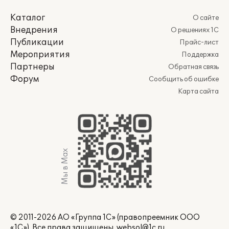
Каталог
О сайте
Внедрения
О решениях 1С
Публикации
Прайс-лист
Мероприятия
Поддержка
Партнеры
Обратная связь
Форум
Сообщить об ошибке
Карта сайта
Мы в Max
© 2011-2026 АО «Группа 1С» (правопреемник ООО
«1С»). Все права защищены.
websol@1c.ru