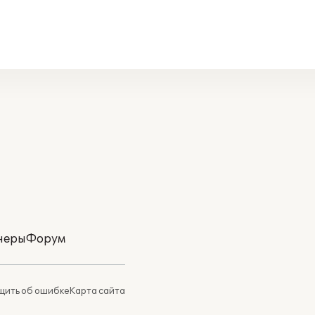
неры
Форум
ить об ошибке
Карта сайта