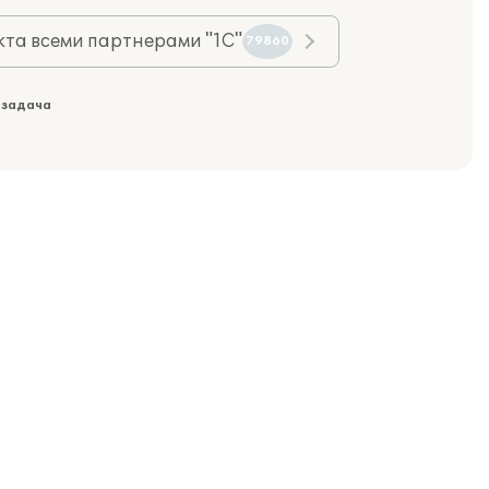
та всеми партнерами "1С"
79860
 задача