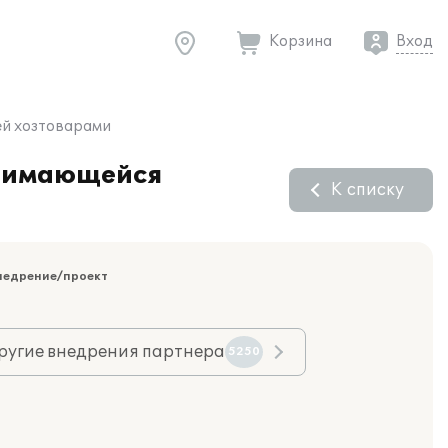
Корзина
Вход
ей хозтоварами
анимающейся
К списку
недрение/проект
ругие внедрения партнера
5250