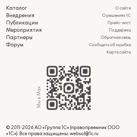
Каталог
О сайте
Внедрения
О решениях 1С
Публикации
Прайс-лист
Мероприятия
Поддержка
Партнеры
Обратная связь
Форум
Сообщить об ошибке
Карта сайта
Мы в Max
© 2011-2026 АО «Группа 1С» (правопреемник ООО
«1С»). Все права защищены.
websol@1c.ru