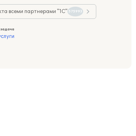
та всеми партнерами "1С"
575993
 задача
слуги