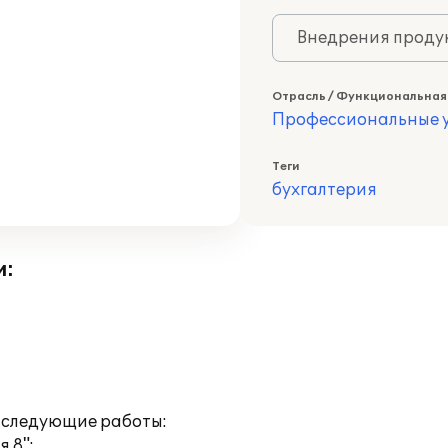
Внедрения продук
Отрасль / Функциональная
Профессиональные у
Теги
бухгалтерия
и:
 следующие работы:
 8";