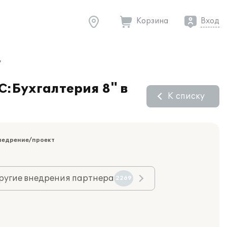
Корзина
Вход
"
С:Бухгалтерия 8" в
К списку
недрение/проект
ругие внедрения партнера
2269